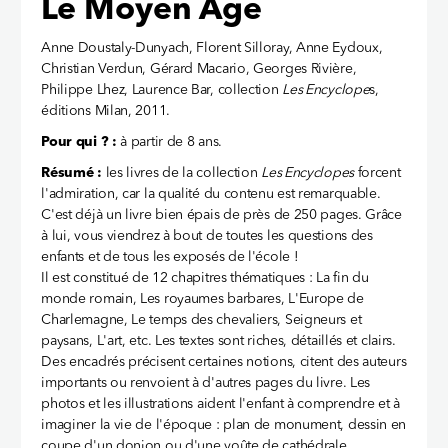
Le Moyen Âge
Anne Doustaly-Dunyach, Florent Silloray, Anne Eydoux,
Christian Verdun, Gérard Macario, Georges Rivière,
Philippe Lhez, Laurence Bar, collection
Les Encyclope
s,
éditions Milan, 2011.
Pour qui ? :
à partir de 8 ans.
Résumé :
les livres de la collection
Les Encyclopes
forcent
l'admiration, car la qualité du contenu est remarquable.
C'est déjà un livre bien épais de près de 250 pages. Grâce
à lui, vous viendrez à bout de toutes les questions des
enfants et de tous les exposés de l'école !
Il est constitué de 12 chapitres thématiques : La fin du
monde romain, Les royaumes barbares, L'Europe de
Charlemagne, Le temps des chevaliers, Seigneurs et
paysans, L'art, etc. Les textes sont riches, détaillés et clairs.
Des encadrés précisent certaines notions, citent des auteurs
importants ou renvoient à d'autres pages du livre. Les
photos et les illustrations aident l'enfant à comprendre et à
imaginer la vie de l'époque : plan de monument, dessin en
coupe d'un donjon ou d'une voûte de cathédrale,