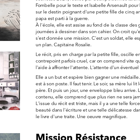
Fombelle pour le texte et Isabelle Arsenault pour les
sur le destin poignant d'une petite fille de cinq a
papa est parti à la guerre.
À l'école, elle est assise au fond de la classe des
journées à dessiner dans son cahier. On croit qu'e
s'est donnée une mission. C'est un soldat, elle e
un plan. Capitaine Rosalie.
Le récit, pris en charge par la petite fille, oscille e
contrepoint parfois cruel, car on comprend vite q
l'aide à affronter l'attente. L'attente d'un éventue
Elle a un but et espère bien gagner une médaille
est à son poste. Il faut tenir. Le soir, sa mère lui li
père. Et puis un jour, une enveloppe bleu arrive.
contenu, elle comprend que plus rien ne sera ja
L'issue du récit est triste, mais il y a une telle forc
beauté dans l'écriture et une telle délicatesse dans 
le livre d'une traite. Une oeuvre magnifique.
Mission Résistance