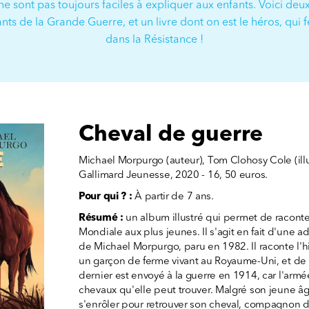
 sont pas toujours faciles à expliquer aux enfants. Voici deux
s de la Grande Guerre, et un livre dont on est le héros, qui fe
dans la Résistance !
Cheval de guerre
Michael Morpurgo (auteur), Tom Clohosy Cole (illu
Gallimard Jeunesse, 2020 - 16, 50 euros.
Pour qui ? :
À partir de 7 ans.
Résumé :
un album illustré qui permet de raconte
Mondiale aux plus jeunes. Il s'agit en fait d'une 
de Michael Morpurgo, paru en 1982. Il raconte l'h
un garçon de ferme vivant au Royaume-Uni, et de 
dernier est envoyé à la guerre en 1914, car l'armé
chevaux qu'elle peut trouver. Malgré son jeune âg
s'enrôler pour retrouver son cheval, compagnon de