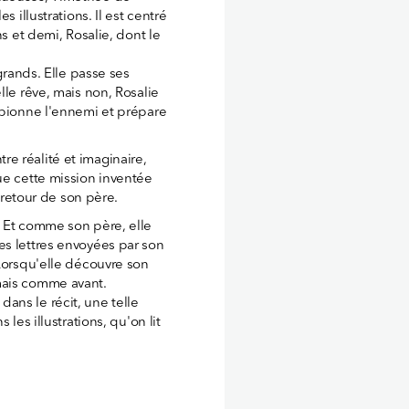
 illustrations. Il est centré
ns et demi, Rosalie, dont le
 grands. Elle passe ses
lle rêve, mais non, Rosalie
spionne l'ennemi et prépare
ntre réalité et imaginaire,
ue cette mission inventée
l retour de son père.
. Et comme son père, elle
t les lettres envoyées par son
 Lorsqu'elle découvre son
mais comme avant.
e dans le récit, une telle
les illustrations, qu'on lit