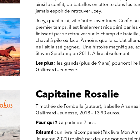
ainsi le conflit, de batailles en attente dans les t
jamais espoir de retrouver Joey.
Joey, quant à lui, vit d'autres aventures. Confié a
premier temps, il est finalement récupéré par le
finissent par se retrouver sur le champ de bataill
cheval à pile ou face. À moins que le soldat allem
ne l'ait laissé gagner... Une histoire magnifique,
Steven Spielberg en 2011. À lire absolument.
Les plus :
les grands (plus de 9 ans) pourront lire 
Gallimard Jeunesse.
Capitaine Rosalie
Timothée de Fombelle (auteur), Isabelle Arsenault (
Gallimard Jeunesse, 2018 - 13,90 euros.
Pour qui ? :
à partir de 7 ans.
Résumé :
un livre récompensé (Prix livre Mon Ami 
Jeunesse 2021) réalisé par deux personnes tale