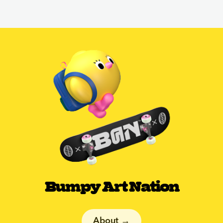
Bumpy Art Nation
About →