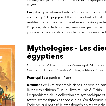
courageux qui ne craignent pas d'accompagner l
quête !
Les plus :
parfaitement intégrées au récit, les illus
vocation pédagogique. Elles permettent à l'enfa
réalités historiques ou culturelles évoquées par l
l'Égypte, plan de la tombe, personnages historiqu
processus de momification, décor et contenu de l
Mythologies - Les di
égyptiens
Clémentine V. Baron, Bruno Wennagel, Matthieu Fer
Guillaume Biasse, Aurélie Verdon, éditions Quelle
Pour qui ? :
à partir de 6 ans.
Résumé :
ce livre rassemble dans une version car
livres des éditions Quelle Histoire : Isis & Osiris 
Le graphisme de la collection est sympathique et 
textes synthétiques et accessibles. On découvre
l'origine, qui ont été ici transformés en récits palpi