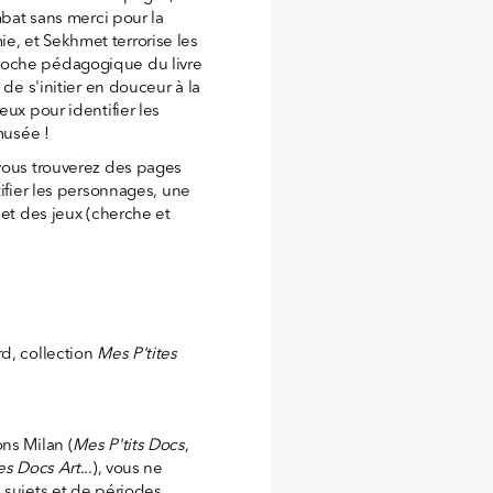
mbat sans merci pour la
, et Sekhmet terrorise les
roche pédagogique du livre
 de s'initier en douceur à la
eux pour identifier les
musée !
vous trouverez des pages
ifier les personnages, une
 et des jeux (cherche et
d, collection
Mes P'tites
ns Milan (
Mes P'tits Docs
,
s Docs Art
...), vous ne
 sujets et de périodes