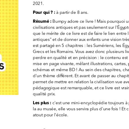
2021.
Pour qui ? :
à partir de 8 ans.
Résumé :
Bumpy adore ce livre ! Mais pourquoi u
civilisations antiques et pas seulement sur l'Égyp
que le mérite de ce livre est de faire le lien entre
antiques" et de donner aux enfants une vision très 
est partagé en 5 chapitres : les Sumériens, les Ég
Grecs et les Romains. Vous avez donc plusieurs liv
perdre en qualité et en précision : le contenu est
mise en page vivante, mêlant illustrations, cartes,
schémas et même BD ! Au sein des chapitres, ch
d'un thème différent. Et avant de passer au chapi
permet de mettre en relation la civilisation vue av
pédagogique est remarquable, et ce livre est vrai
qualité prix.
Les plus :
c'est une mini-encyclopédie toujours 
la au musée, elle vous servira plus d'une fois ! Et
atout pour l'école.