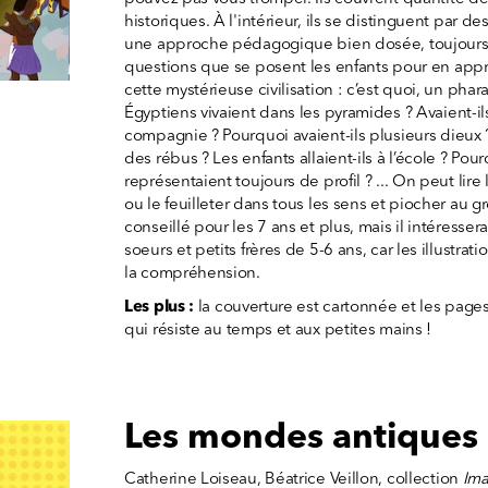
historiques. À l'intérieur, ils se distinguent par des 
une approche pédagogique bien dosée, toujours ef
questions que se posent les enfants pour en app
cette mystérieuse civilisation : c’est quoi, un phar
Égyptiens vivaient dans les pyramides ? Avaient-i
compagnie ? Pourquoi avaient-ils plusieurs dieux 
des rébus ? Les enfants allaient-ils à l’école ? Pou
représentaient toujours de profil ? ... On peut lire 
ou le feuilleter dans tous les sens et piocher au gr
conseillé pour les 7 ans et plus, mais il intéresser
soeurs et petits frères de 5-6 ans, car les illustra
la compréhension.
Les plus :
la couverture est cartonnée et les pages 
qui résiste au temps et aux petites mains !
Les mondes antiques
Catherine Loiseau, Béatrice Veillon, collection
Im