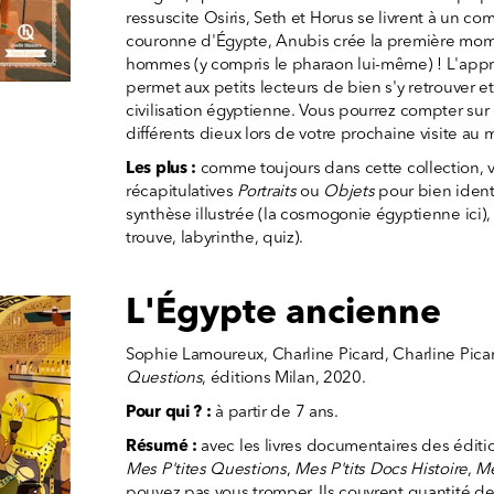
ressuscite Osiris, Seth et Horus se livrent à un co
couronne d'Égypte, Anubis crée la première momie
hommes (y compris le pharaon lui-même) ! L'app
permet aux petits lecteurs de bien s'y retrouver et
civilisation égyptienne. Vous pourrez compter sur 
différents dieux lors de votre prochaine visite au 
Les plus :
comme toujours dans cette collection, 
récapitulatives
Portraits
ou
Objets
pour bien ident
synthèse illustrée (la cosmogonie égyptienne ici),
trouve, labyrinthe, quiz).
L'Égypte ancienne
Sophie Lamoureux, Charline Picard, Charline Picar
Questions
, éditions Milan, 2020.
Pour qui ? :
à partir de 7 ans.
Résumé :
avec les livres documentaires des éditio
Mes P'tites Questions
,
Mes P'tits Docs Histoire
,
Me
pouvez pas vous tromper. Ils couvrent quantité de