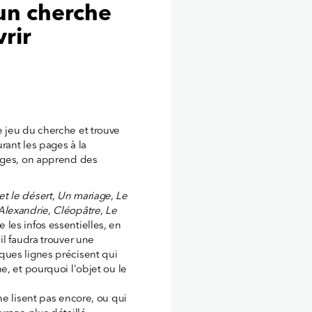
 un cherche
rir
e jeu du cherche et trouve
rant les pages à la
nages, on apprend des
.
et le désert
,
Un mariage
,
Le
Alexandrie
,
Cléopâtre
,
Le
e les infos essentielles, en
il faudra trouver une
ques lignes précisent qui
e, et pourquoi l'objet ou le
ne lisent pas encore, ou qui