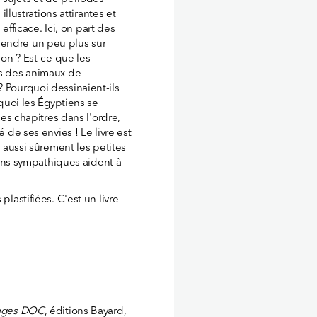
illustrations attirantes et
ficace. Ici, on part des
rendre un peu plus sur
aon ? Est-ce que les
ls des animaux de
? Pourquoi dessinaient-ils
rquoi les Égyptiens se
les chapitres dans l'ordre,
é de ses envies ! Le livre est
a aussi sûrement les petites
tions sympathiques aident à
plastifiées. C'est un livre
ages DOC
, éditions Bayard,