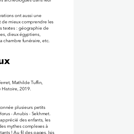
es archéologues dans leur
trations ont aussi une
nt de mieux comprendre les
es textes : géographie de
es, dieux égyptiens,
a chambre funéraire, etc.
eux
ret, Mathilde Tuffin,
 Histoire, 2019.
tonnée plusieurs petits
- Horus - Anubis - Sekhmet.
apprécié des enfants, les
 des mythes complexes à
tants ! Au fil des pages, Isis