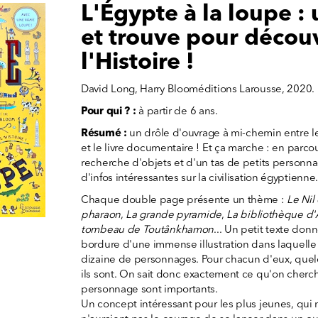
L'Égypte à la loupe :
et trouve pour découv
l'Histoire !
David Long, Harry Blooméditions Larousse, 2020.
Pour qui ? :
à partir de 6 ans.
Résumé :
un drôle d'ouvrage à mi-chemin entre l
et le livre documentaire ! Et ça marche : en parcou
recherche d'objets et d'un tas de petits person
d'infos intéressantes sur la civilisation égyptienne
Chaque double page présente un thème :
Le Nil 
pharaon
,
La grande pyramide
,
La bibliothèque d'
tombeau de Toutânkhamon
... Un petit texte donn
bordure d'une immense illustration dans laquelle 
dizaine de personnages. Pour chacun d'eux, quel
ils sont. On sait donc exactement ce qu'on cherch
personnage sont importants.
Un concept intéressant pour les plus jeunes, qui 