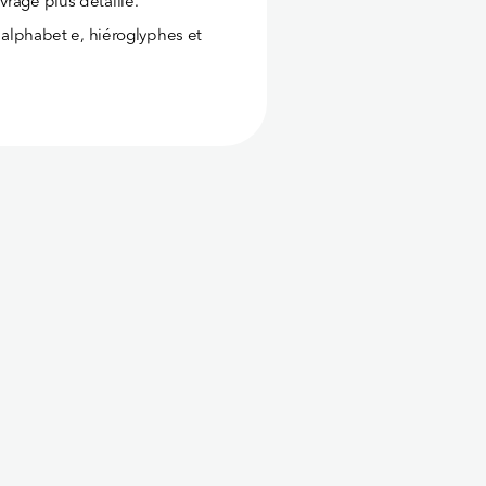
vrage plus détaillé.
n alphabet e, hiéroglyphes et