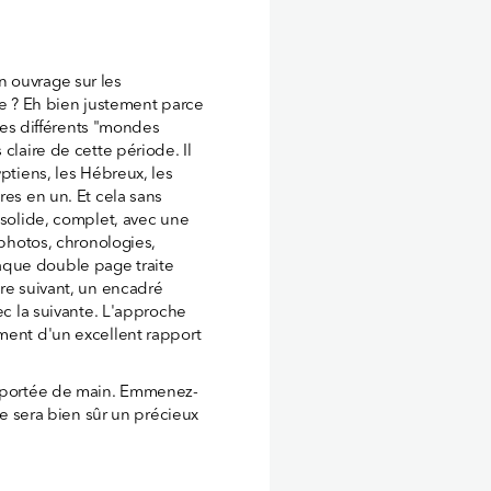
n ouvrage sur les
te ? Eh bien justement parce
 les différents "mondes
claire de cette période. Il
yptiens, les Hébreux, les
res en un. Et cela sans
 solide, complet, avec une
 photos, chronologies,
aque double page traite
tre suivant, un encadré
ec la suivante. L'approche
ment d'un excellent rapport
à portée de main. Emmenez-
 ce sera bien sûr un précieux