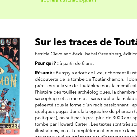
apprentis archéologues !
Sur les traces de To
Patricia Cleveland-Peck, Isabel Greenberg, éditio
Pour qui ? :
à partir de 8 ans.
Résumé :
Bumpy a adoré ce livre, richement illust
découverte de la tombe de Toutânkhamon. Il donn
précises sur la vie de Toutânkhamon, la momificat
l'histoire des fouilles archéologiques, la chambre 
sarcophage et sa momie ... sans oublier la malédict
présenté sous la forme d'un récit passionnant : a
quelques pages dans la biographie du pharaon (p
politiques), on suit pas à pas, plus de 3000 ans a
tombe par Howard Carter ! Les textes sont très ac
illustrations, on est complètement immergé dans l'