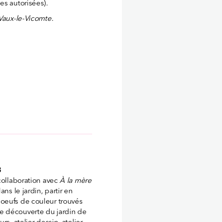
es autorisées).
 Vaux-le-Vicomte.
3
 collaboration avec
À la mère
ns le jardin, partir en
oeufs de couleur trouvés
e découverte du jardin de