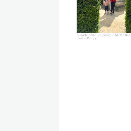
Auguste Rodin,
Le penseur
, Musée Rodin
photo : Bumpy.