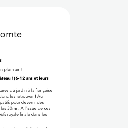
comte
3
 plein air !
teau ! (6-12 ans et leurs
res du jardin à la française
onc les retrouver ! Au
ipatifs pour devenir des
les 30mn. À l'issue de ces
fs royale finale dans les