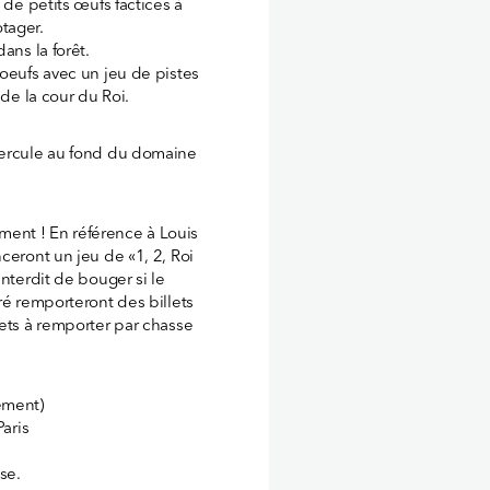
 de petits œufs factices à
tager.
ans la forêt.
 oeufs avec un jeu de pistes
 de la cour du Roi.
Hercule au fond du domaine
lement ! En référence à Louis
ceront un jeu de «1, 2, Roi
interdit de bouger si le
ré remporteront des billets
lets à remporter par chasse
ément)
Paris
ise.