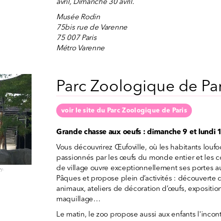
avril, Dimanche 30 avril.
Musée Rodin
75bis rue de Varenne
75 007 Paris
Métro Varenne
Parc Zoologique de Par
voir le site du Parc Zoologique de Paris
Grande chasse aux oeufs : dimanche 9 et lundi 
Vous découvrirez Œufoville, où les habitants louf
passionnés par les œufs du monde entier et les co
de village ouvre exceptionnellement ses portes au
y.
Pâques et propose plein d’activités : découverte 
animaux, ateliers de décoration d’œufs, exposition
maquillage…
Le matin, le zoo propose aussi aux enfants l'inco