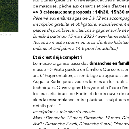
sculptures guidé par un livret-jeux et des médiateur
de masques, pêche aux canards et bien d’autres s
=> 3 créneaux sont proposés : 14h30, 15h30 e
Réservé aux enfants âgés de 3 à 12 ans accompag
Inscription gratuite et obligatoire, exclusivement e
places disponibles. Invitations à gagner sur le sit
 (Paris) -
famille à partir du 15 mars 2023 / www.lameredef
Accès au musée soumis au droit d’entrée habituel 
enfants et tarif plein à 14 € pour les adultes).
Et si c'est déjà complet ?
Le musée organise aussi des
dimanches en famil
musée => Visite guidée en famille « Qui se ress
ans). "Fragmentation, assemblage ou agrandisseme
Auguste Rodin joue avec les formes en les réutilis
techniques. Ouvrez grand les yeux et à l’aide d’in
les jeux artistiques de Rodin et de découvrir de
alors la ressemblance entre plusieurs sculptures 
détails près ! "
Inscriptions sur le site du musée.
Mars : Dimanche 12 mars, Dimanche 19 mars, Di
Avril : Dimanche 2 avril, Dimanche 9 avril, Diman