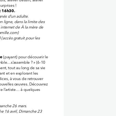
s, atelier dessin, atelier
urprises !
t 16h30.
nés d’un adulte.
n ligne, dans la limite des
e internet de À la mère de
amille.com)
(accès gratuit pour les
le
(payant) pour découvrir le
emble…s’assemble ? » (6-10
nt, tout au long de sa vie
ant et en explorant les
dices, à vous de retrouver
 nouvelles œuvres. Découvrez
de l’artiste… à quelques
manche 26 mars.
che 16 avril, Dimanche 23