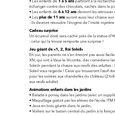
• Les enfants de
1 à 5 ans
partiront à la recherche
échanger contre des chocolats, cachés dans le po
• Les enfants de
6 à 12 ans
devront les retrouver d
• Les
plus de 11 ans
auront aussi leur chasse aux
: ils devront résoudre l'énigme de l'invité mystère
Cadeau surprise
Un écureuil doré sera caché près de la statue d’
: celui qui la trouve remporte une surprise !
Jeu géant de «1, 2, Roi Soleil»
Eh oui, les parents ne s'en tireront pas aussi faci
XIV, qui vint à Vaux-le-Vicomte, des comédiens lan
Soleil» pendant la chasse aux oeufs des adultes : 
Soleil vous regarde ! Ceux qui trouveront l’œuf do
pour les soirées aux chandelles du château (2 bil
aux œufs adulte).
Animations enfants dans les jardins
• Balade à poney dans les jardins (avec un suppl
• Maquillage gratuit par les élèves de l’école ITM 
• Jeux en bois géants dans le jardin,
• Voiliers sur le bassin central du jardin à la frança