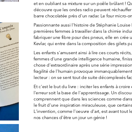
et en oubliant sa mixture sur un poêle brûlant ! Qu
découvre que les ondes radio peuvent réchauffer l
barre chocolatée près d'un radar. Le four micro-on
Passionnante aussi l'histoire de Stéphanie Louise
premières femmes à travailler dans la chimie indus
fabriquer une fibre pour des pneus, elle en crée u
Kevlar, qui entre dans la composition des gilets pa
Les enfants s'amusent ainsi à lire ces courts réci
femmes d'une grande intelligence humaine, finis
chose d'extraordinaire après une série impression
fragilité de l'humain provoque immanquablement 
lecteur : on se sent tout de suite décomplexés fa
Et c'est le but du livre : inciter les enfants à croi
l'erreur soit la base de l'apprentissage. Un discours
comprennent que dans les sciences comme dans l'a
le fruit d'une inspiration miraculeuse, que certains
L'invention, comme l'oeuvre d'art, est avant tout le 
nos chances d'être un jour un génie !