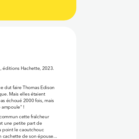
, éditions Hachette, 2023.
ue dut faire Thomas Edison
que. Mais elles étaient
t pas échoué 2000 fois, mais
e ampoule" !
n commun cette fraîcheur
et une petite part de
u point le caoutchouc
n cachette de son épouse...