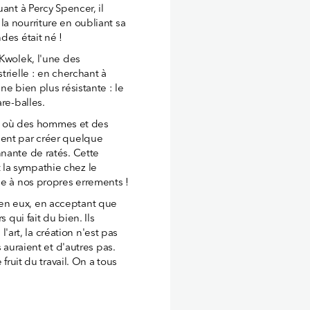
ant à Percy Spencer, il
a nourriture en oubliant sa
des était né !
 Kwolek, l'une des
trielle : en cherchant à
ne bien plus résistante : le
re-balles.
ts, où des hommes et des
sent par créer quelque
nante de ratés. Cette
la sympathie chez le
ce à nos propres errements !
re en eux, en acceptant que
 qui fait du bien. Ils
rt, la création n'est pas
 auraient et d'autres pas.
fruit du travail. On a tous