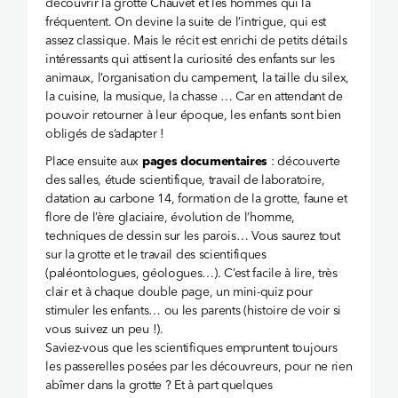
découvrir la grotte Chauvet et les hommes qui la
fréquentent. On devine la suite de l’intrigue, qui est
assez classique. Mais le récit est enrichi de petits détails
intéressants qui attisent la curiosité des enfants sur les
animaux, l’organisation du campement, la taille du silex,
la cuisine, la musique, la chasse … Car en attendant de
pouvoir retourner à leur époque, les enfants sont bien
obligés de s’adapter !
Place ensuite aux
pages documentaires
: découverte
des salles, étude scientifique, travail de laboratoire,
datation au carbone 14, formation de la grotte, faune et
flore de l’ère glaciaire, évolution de l’homme,
techniques de dessin sur les parois… Vous saurez tout
sur la grotte et le travail des scientifiques
(paléontologues, géologues…). C’est facile à lire, très
clair et à chaque double page, un mini-quiz pour
stimuler les enfants… ou les parents (histoire de voir si
vous suivez un peu !).
Saviez-vous que les scientifiques empruntent toujours
les passerelles posées par les découvreurs, pour ne rien
abîmer dans la grotte ? Et à part quelques