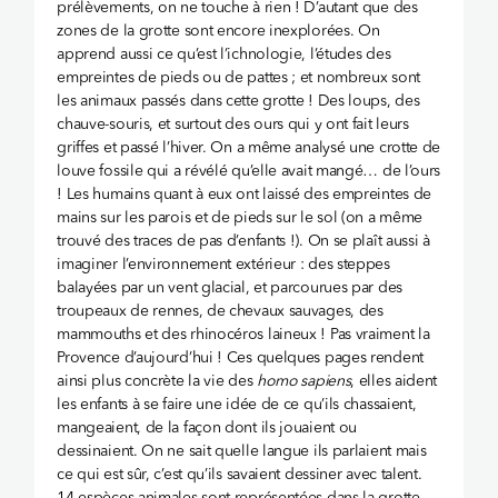
prélèvements, on ne touche à rien ! D’autant que des
zones de la grotte sont encore inexplorées. On
apprend aussi ce qu’est l’ichnologie, l’études des
empreintes de pieds ou de pattes ; et nombreux sont
les animaux passés dans cette grotte ! Des loups, des
chauve-souris, et surtout des ours qui y ont fait leurs
griffes et passé l’hiver. On a même analysé une crotte de
louve fossile qui a révélé qu’elle avait mangé… de l’ours
! Les humains quant à eux ont laissé des empreintes de
mains sur les parois et de pieds sur le sol (on a même
trouvé des traces de pas d’enfants !). On se plaît aussi à
imaginer l’environnement extérieur : des steppes
balayées par un vent glacial, et parcourues par des
troupeaux de rennes, de chevaux sauvages, des
mammouths et des rhinocéros laineux ! Pas vraiment la
Provence d’aujourd’hui ! Ces quelques pages rendent
ainsi plus concrète la vie des
homo sapiens
, elles aident
les enfants à se faire une idée de ce qu’ils chassaient,
mangeaient, de la façon dont ils jouaient ou
dessinaient. On ne sait quelle langue ils parlaient mais
ce qui est sûr, c’est qu’ils savaient dessiner avec talent.