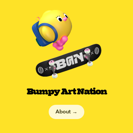
Bumpy Art Nation
About →