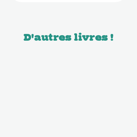
D'autres livres !
Livres
Livres
Invader
Invader