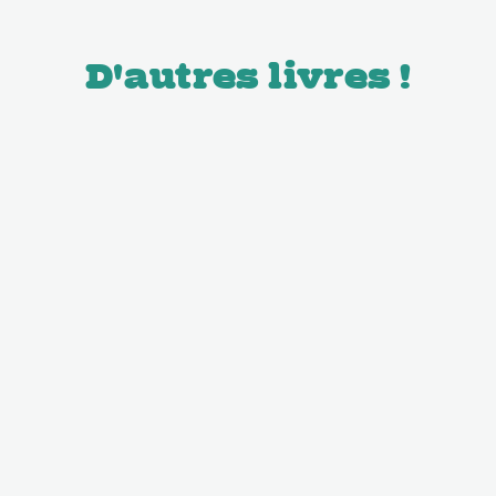
D'autres livres !
Livres
Livres
Invader
Invader