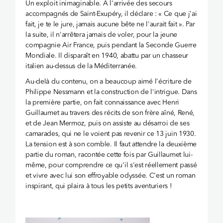
Un exploit inimaginable. À l'arrivée des secours
accompagnés de Saint-Exupéry, il déclare : « Ce que j'ai
fait, je te le jure, jamais aucune bête ne l'aurait fait ». Par
la suite, il n'arrêtera jamais de voler, pour la jeune
compagnie Air France, puis pendant la Seconde Guerre
Mondiale. Il disparaît en 1940, abattu par un chasseur
italien au-dessus de la Méditerranée.
Au-delà du contenu, on a beaucoup aimé l'écriture de
Philippe Nessmann et la construction de l'intrigue. Dans
la première partie, on fait connaissance avec Henri
Guillaumet au travers des récits de son frère aîné, René,
et de Jean Mermoz, puis on assiste au désarroi de ses
camarades, qui ne le voient pas revenir ce 13 juin 1930.
La tension est à son comble. Il faut attendre la deuxième
partie du roman, racontée cette fois par Guillaumet lui-
même, pour comprendre ce qu'il s'est réellement passé
et vivre avec lui son effroyable odyssée. C'est un roman
inspirant, qui plaira à tous les petits aventuriers !