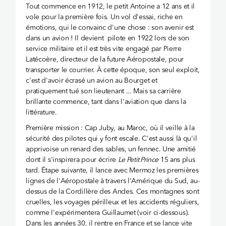
Tout commence en 1912, le petit Antoine a 12 ans et il
vole pour la première fois. Un vol d'essai, riche en
émotions, qui le convainc d'une chose : son avenir est
dans un avion ! Il devient pilote en 1922 lors de son
service militaire et il est très vite engagé par Pierre
Latécoère, directeur de la future Aéropostale, pour
transporter le courrier. À cette époque, son seul exploit,
c'est d'avoir écrasé un avion au Bourget et
pratiquement tué son lieutenant ... Mais sa carrière
brillante commence, tant dans l'aviation que dans la
littérature.
Première mission : Cap Juby, au Maroc, où il veille à la
sécurité des pilotes qui y font escale. C'est aussi là qu'il
apprivoise un renard des sables, un fennec. Une amitié
dont il s'inspirera pour écrire
Le Petit Prince
15 ans plus
tard. Étape suivante, il lance avec Mermoz les premières
lignes de l'Aéropostale à travers l'Amérique du Sud, au-
dessus de la Cordillère des Andes. Ces montagnes sont
cruelles, les voyages périlleux et les accidents réguliers,
comme l'expérimentera Guillaumet (voir ci-dessous).
Dans les années 30, il rentre en France et se lance vite