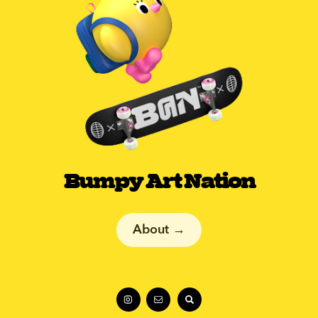
Bumpy Art Nation
About →