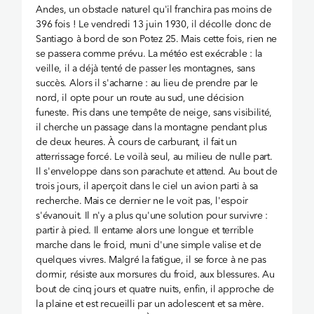
Andes, un obstacle naturel qu'il franchira pas moins de
396 fois ! Le vendredi 13 juin 1930, il décolle donc de
Santiago à bord de son Potez 25. Mais cette fois, rien ne
se passera comme prévu. La météo est exécrable : la
veille, il a déjà tenté de passer les montagnes, sans
succès. Alors il s'acharne : au lieu de prendre par le
nord, il opte pour un route au sud, une décision
funeste. Pris dans une tempête de neige, sans visibilité,
il cherche un passage dans la montagne pendant plus
de deux heures. À cours de carburant, il fait un
atterrissage forcé. Le voilà seul, au milieu de nulle part.
Il s'enveloppe dans son parachute et attend. Au bout de
trois jours, il aperçoit dans le ciel un avion parti à sa
recherche. Mais ce dernier ne le voit pas, l'espoir
s'évanouit. Il n'y a plus qu'une solution pour survivre :
partir à pied. Il entame alors une longue et terrible
marche dans le froid, muni d'une simple valise et de
quelques vivres. Malgré la fatigue, il se force à ne pas
dormir, résiste aux morsures du froid, aux blessures. Au
bout de cinq jours et quatre nuits, enfin, il approche de
la plaine et est recueilli par un adolescent et sa mère.