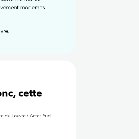
nitivement modernes.
uvre.
nc, cette
sée du Louvre / Actes Sud