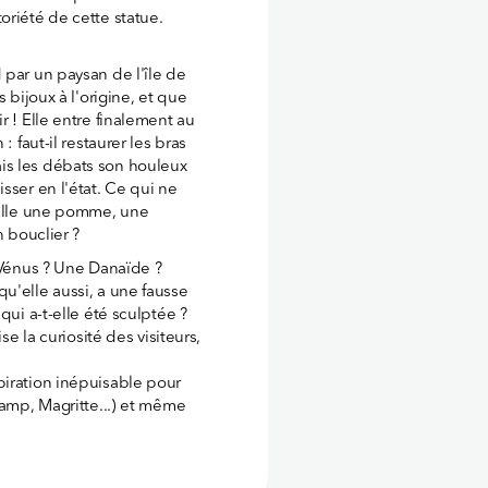
oriété de cette statue.
 par un paysan de l'île de
 bijoux à l'origine, et que
r ! Elle entre finalement au
: faut-il restaurer les bras
is les débats son houleux
sser en l'état. Ce qui ne
-elle une pomme, une
n bouclier ?
e Vénus ? Une Danaïde ?
u'elle aussi, a une fausse
qui a-t-elle été sculptée ?
se la curiosité des visiteurs,
piration inépuisable pour
hamp, Magritte...) et même