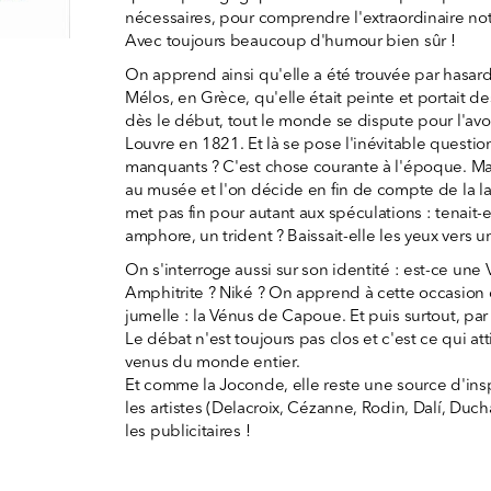
nécessaires, pour comprendre l'extraordinaire not
Avec toujours beaucoup d'humour bien sûr !
On apprend ainsi qu'elle a été trouvée par hasard
Mélos, en Grèce, qu'elle était peinte et portait des
dès le début, tout le monde se dispute pour l'avoi
Louvre en 1821. Et là se pose l'inévitable question 
manquants ? C'est chose courante à l'époque. Ma
au musée et l'on décide en fin de compte de la lai
met pas fin pour autant aux spéculations : tenait
amphore, un trident ? Baissait-elle les yeux vers u
On s'interroge aussi sur son identité : est-ce un
Amphitrite ? Niké ? On apprend à cette occasion q
jumelle : la Vénus de Capoue. Et puis surtout, par 
Le débat n'est toujours pas clos et c'est ce qui atti
venus du monde entier.
Et comme la Joconde, elle reste une source d'ins
les artistes (Delacroix, Cézanne, Rodin, Dalí, Duc
les publicitaires !