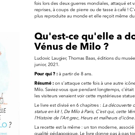
fois lors des deux guerres mondiales, attaqué et v
reprises, à coups de pierre ou de tasse à café ! C'
plus reproduite au monde et elle reçoit même du 
Qu'est-ce qu'elle a do
Vénus de Milo ?
Ludovic Laugier, Thomas Baas, éditions du musée
junior, 2021.
Pour qui ? :
à partir de 8 ans.
Résumé :
on s'attaque cette fois à une autre icôn
Milo. Saviez-vous que pendant longtemps, c'était 
les visiteurs venaient voir cette mystérieuse statu
Le livre est divisé en 6 chapitres :
La découverte d
statue en kit !
,
De Milo à Paris
,
C'est qui, cette Vén
l'Histoire de l'Art grec
,
Heurs et malheurs d'icône
.
La recette est la même : un ton moderne, associ
qualité pédagogique. Le livre donne pas à pas tou