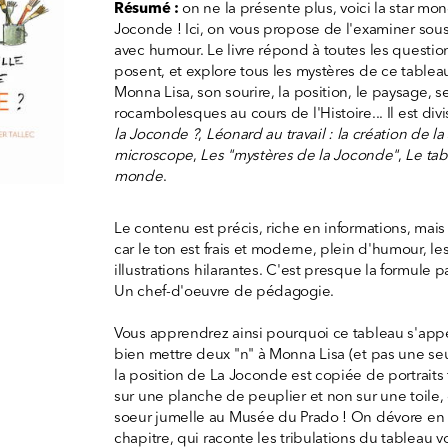
Résumé :
on ne la présente plus, voici la star m
Joconde ! Ici, on vous propose de l'examiner sous
avec humour. Le livre répond à toutes les questio
posent, et explore tous les mystères de ce tableau 
Monna Lisa, son sourire, la position, le paysage, s
rocambolesques au cours de l'Histoire... Il est div
la Joconde ?
,
Léonard au travail : la création de l
microscope
,
Les "mystères de la Joconde"
,
Le tab
monde
.
Le contenu est précis, riche en informations, mai
car le ton est frais et moderne, plein d'humour, les 
illustrations hilarantes. C'est presque la formule 
Un chef-d'oeuvre de pédagogie.
Vous apprendrez ainsi pourquoi ce tableau s'appel
bien mettre deux "n" à Monna Lisa (et pas une se
la position de La Joconde est copiée de portraits 
sur une planche de peuplier et non sur une toile
soeur jumelle au Musée du Prado ! On dévore en pa
chapitre, qui raconte les tribulations du tableau