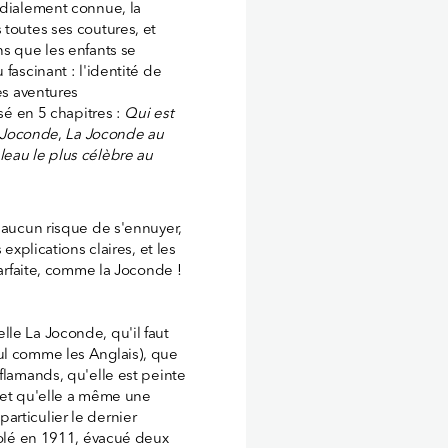
ondialement connue, la
 toutes ses coutures, et
ns que les enfants se
fascinant : l'identité de
es aventures
isé en 5 chapitres :
Qui est
a Joconde
,
La Joconde au
leau le plus célèbre au
s aucun risque de s'ennuyer,
explications claires, et les
parfaite, comme la Joconde !
le La Joconde, qu'il faut
ul comme les Anglais), que
flamands, qu'elle est peinte
, et qu'elle a même une
rticulier le dernier
 volé en 1911, évacué deux