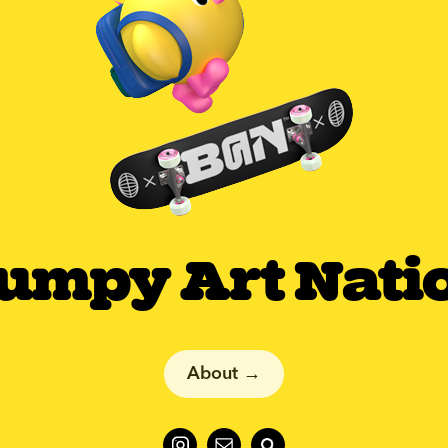
umpy Art Nati
About →