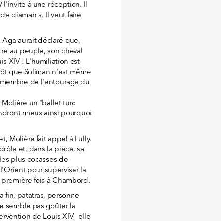
'invite à une réception. Il
 de diamants. Il veut faire
n Aga aurait déclaré que,
tre au peuple, son cheval
s XIV ! L'humiliation est
entôt que Soliman n'est même
n membre de l'entourage du
Molière un "ballet turc
endront mieux ainsi pourquoi
 Molière fait appel à Lully.
 drôle et, dans la pièce, sa
 les plus cocasses de
l'Orient pour superviser la
a première fois à Chambord.
a fin, patatras, personne
ne semble pas goûter la
tervention de Louis XIV, elle