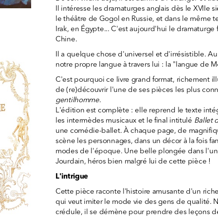
Il intéresse les dramaturges anglais dès le XVIIe si
le théâtre de Gogol en Russie, et dans le même t
Irak, en Égypte... C'est aujourd'hui le dramaturge 
Chine.
Il a quelque chose d'universel et d'irrésistible. A
notre propre langue à travers lui : la "langue de M
C'est pourquoi ce livre grand format, richement il
de (re)découvrir l'une de ses pièces les plus con
gentilhomme
.
L'édition est complète : elle reprend le texte inté
les intermèdes musicaux et le final intitulé
Ballet 
une comédie-ballet. À chaque page, de magnifique
scène les personnages, dans un décor à la fois fan
modes de l'époque. Une belle plongée dans l'un
Jourdain, héros bien malgré lui de cette pièce !
L'intrigue
Cette pièce raconte l'histoire amusante d'un rich
qui veut imiter le mode vie des gens de qualité. 
crédule, il se démène pour prendre des leçons 