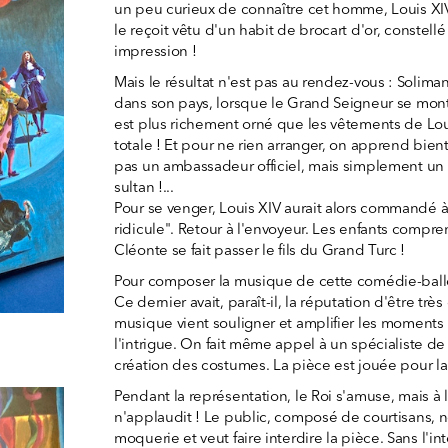
un peu curieux de connaître cet homme, Louis XIV l
le reçoit vêtu d'un habit de brocart d'or, constellé
impression !
Mais le résultat n'est pas au rendez-vous : Solima
dans son pays, lorsque le Grand Seigneur se mon
est plus richement orné que les vêtements de Loui
totale ! Et pour ne rien arranger, on apprend bi
pas un ambassadeur officiel, mais simplement u
sultan !...
Pour se venger, Louis XIV aurait alors commandé à 
ridicule". Retour à l'envoyeur. Les enfants compr
Cléonte se fait passer le fils du Grand Turc !
Pour composer la musique de cette comédie-ballet,
Ce dernier avait, paraît-il, la réputation d'être très
musique vient souligner et amplifier les moments
l'intrigue. On fait même appel à un spécialiste de 
création des costumes. La pièce est jouée pour l
Pendant la représentation, le Roi s'amuse, mais à l
n'applaudit ! Le public, composé de courtisans, 
moquerie et veut faire interdire la pièce. Sans l'in