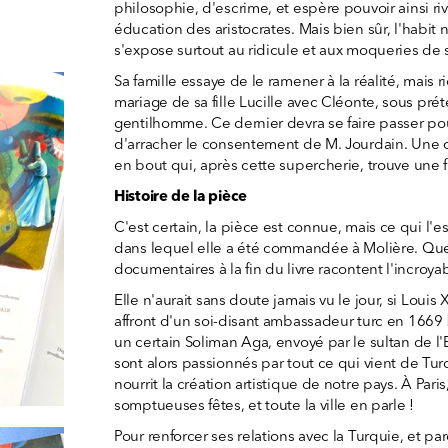
philosophie, d'escrime, et espère pouvoir ainsi ri
éducation des aristocrates. Mais bien sûr, l'habit n
s'expose surtout au ridicule et aux moqueries de s
Sa famille essaye de le ramener à la réalité, mais ri
mariage de sa fille Lucille avec Cléonte, sous préte
gentilhomme. Ce dernier devra se faire passer pour
d'arracher le consentement de M. Jourdain. Un
en bout qui, après cette supercherie, trouve une 
Histoire de la pièce
C'est certain, la pièce est connue, mais ce qui l'es
dans lequel elle a été commandée à Molière. Qu
documentaires à la fin du livre racontent l'incroy
Elle n'aurait sans doute jamais vu le jour, si Louis 
affront d'un soi-disant ambassadeur turc en 1669 !
un certain Soliman Aga, envoyé par le sultan de l'
sont alors passionnés par tout ce qui vient de Tur
nourrit la création artistique de notre pays. À Par
somptueuses fêtes, et toute la ville en parle !
Pour renforcer ses relations avec la Turquie, et p