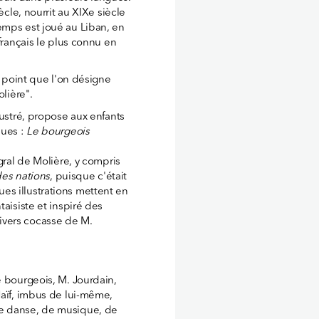
ècle, nourrit au XIXe siècle
emps est joué au Liban, en
français le plus connu en
u point que l'on désigne
olière".
lustré, propose aux enfants
nues :
Le bourgeois
gral de Molière, y compris
des nations
, puisque c'était
s illustrations mettent en
taisiste et inspiré des
ivers cocasse de M.
e bourgeois, M. Jourdain,
Naïf, imbus de lui-même,
de danse, de musique, de