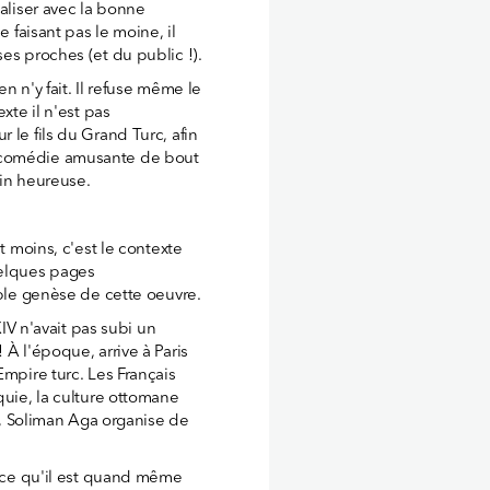
valiser avec la bonne
e faisant pas le moine, il
es proches (et du public !).
en n'y fait. Il refuse même le
xte il n'est pas
 le fils du Grand Turc, afin
e comédie amusante de bout
fin heureuse.
t moins, c'est le contexte
elques pages
able genèse de cette oeuvre.
XIV n'avait pas subi un
 À l'époque, arrive à Paris
Empire turc. Les Français
quie, la culture ottomane
is, Soliman Aga organise de
arce qu'il est quand même