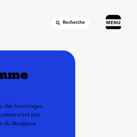
Recherche
omme
ons, des hommages
eunesse n'ont pas
ce du
Bourgeois