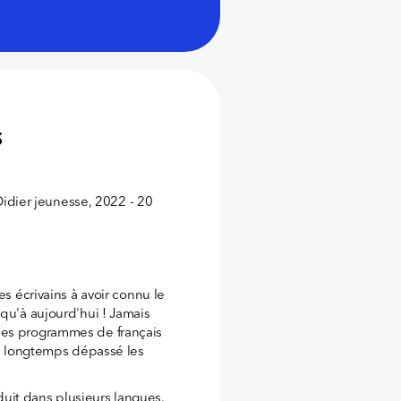
s
 Didier jeunesse, 2022 - 20
es écrivains à avoir connu le
squ'à aujourd'hui ! Jamais
des programmes de français
uis longtemps dépassé les
aduit dans plusieurs langues.