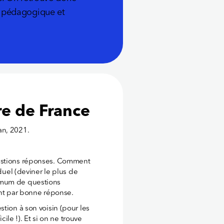
e, pédagogique et
re de France
an, 2021.
uestions réponses. Comment
duel
(deviner le plus de
imum de questions
int par bonne réponse.
tion à son voisin (pour les
cile !). Et si on ne trouve