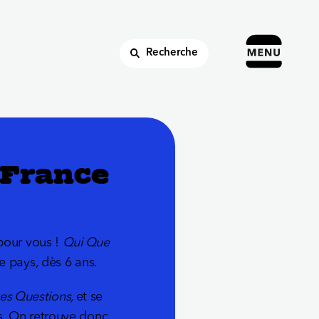
Recherche
e France
 pour vous !
Qui Que
e pays, dès 6 ans.
tes Questions,
et se
as. On retrouve donc