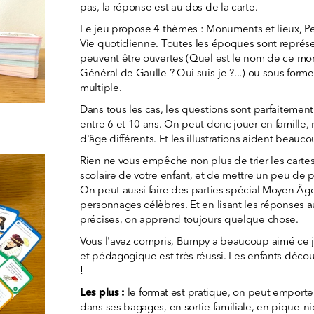
pas, la réponse est au dos de la carte.
Le jeu propose 4 thèmes : Monuments et lieux, 
Vie quotidienne. Toutes les époques sont représ
peuvent être ouvertes (Quel est le nom de ce mo
Général de Gaulle ? Qui suis-je ?...) ou sous form
multiple.
Dans tous les cas, les questions sont parfaitemen
entre 6 et 10 ans. On peut donc jouer en famille
d'âge différents. Et les illustrations aident beauco
Rien ne vous empêche non plus de trier les cart
scolaire de votre enfant, et de mettre un peu de p
On peut aussi faire des parties spécial Moyen Âg
personnages célèbres. Et en lisant les réponses au
précises, on apprend toujours quelque chose.
Vous l'avez compris, Bumpy a beaucoup aimé ce je
et pédagogique est très réussi. Les enfants découvr
!
Les plus :
le format est pratique, on peut emporter
dans ses bagages, en sortie familiale, en pique