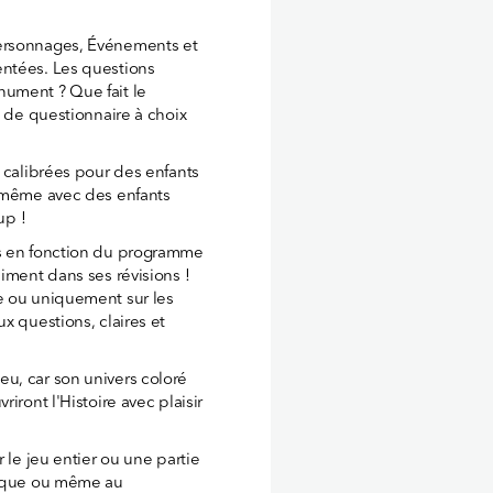
Personnages, Événements et
entées. Les questions
nument ? Que fait le
e de questionnaire à choix
t calibrées pour des enfants
, même avec des enfants
up !
es en fonction du programme
iment dans ses révisions !
e ou uniquement sur les
x questions, claires et
u, car son univers coloré
iront l'Histoire avec plaisir
 le jeu entier ou une partie
-nique ou même au