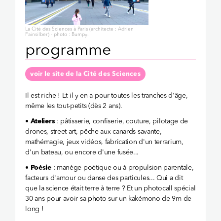
La Cité des Sciences à Paris (architecte : Adrien
Fainsilber) - photo : Bumpy.
programme
voir le site de la Cité des Sciences
Il est riche ! Et il y en a pour toutes les tranches d'âge,
même les tout-petits (dès 2 ans).
•
Ateliers
: pâtisserie, confiserie, couture, pilotage de
drones, street art, pêche aux canards savante,
mathémagie, jeux vidéos, fabrication d'un terrarium,
d'un bateau, ou encore d'une fusée...
•
Poésie
: manège poétique ou à propulsion parentale,
facteurs d'amour ou danse des particules... Qui a dit
que la science était terre à terre ? Et un photocall spécial
30 ans pour avoir sa photo sur un kakémono de 9m de
long !