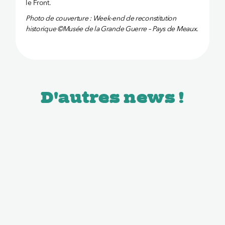
le Front.
Photo de couverture : Week-end de reconstitution
historique ©Musée de la Grande Guerre – Pays de Meaux.
D'autres news !
News
News
Les Odyssées au
Les Odyssées au
château de Versailles
château de Versailles