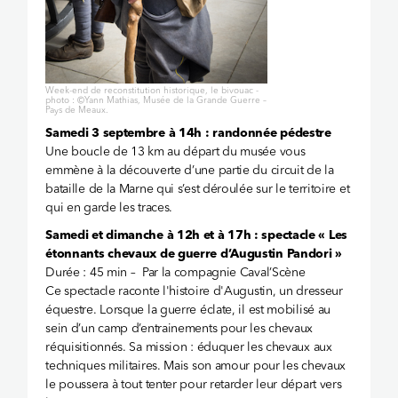
Week-end de reconstitution historique, le bivouac -
photo : ©Yann Mathias, Musée de la Grande Guerre –
Pays de Meaux.
Samedi 3 septembre à 14h : randonnée pédestre
Une boucle de 13 km au départ du musée vous
emmène à la découverte d’une partie du circuit de la
bataille de la Marne qui s’est déroulée sur le territoire et
qui en garde les traces.
Samedi et dimanche à 12h et à 17h : spectacle « Les
étonnants chevaux de guerre d’Augustin Pandori »
Durée : 45 min – Par la compagnie Caval’Scène
Ce spectacle raconte l'histoire d'Augustin, un dresseur
équestre. Lorsque la guerre éclate, il est mobilisé au
sein d’un camp d’entrainements pour les chevaux
réquisitionnés. Sa mission : éduquer les chevaux aux
techniques militaires. Mais son amour pour les chevaux
le poussera à tout tenter pour retarder leur départ vers